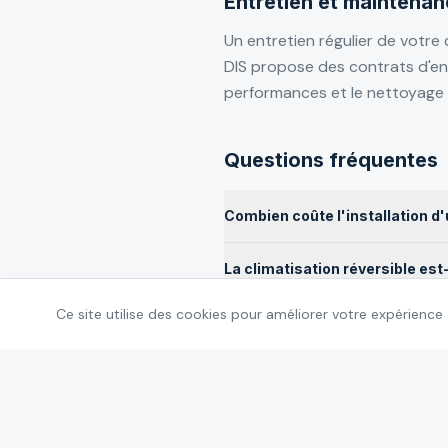
Entretien et maintenan
Un entretien régulier de votre
DIS propose des contrats d'entre
performances et le nettoyage d
Questions fréquentes
Combien coûte l'installation d'
La climatisation réversible es
Ce site utilise des cookies pour améliorer votre expérience
L'entretien de la climatisation e
Quelles marques de climatisati