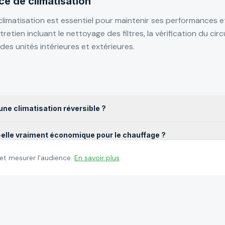
ce de climatisation
 climatisation est essentiel pour maintenir ses performances e
tien incluant le nettoyage des filtres, la vérification du circu
es unités intérieures et extérieures.
une climatisation réversible ?
t-elle vraiment économique pour le chauffage ?
 et mesurer l'audience.
En savoir plus
.
st-il obligatoire ?
on installez-vous ?