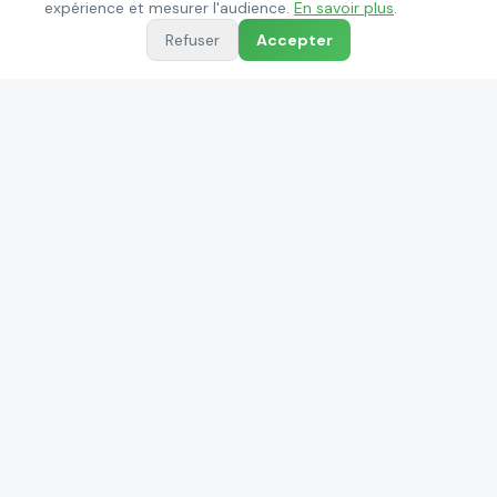
expérience et mesurer l'audience.
En savoir plus
.
Refuser
Accepter
Quelles aides pour changer de chaudière à Villenave-
d'Ornon ?
Besoin d'un
chauffagiste
à
Villenave-d'Ornon
?
Contactez DIS pour un devis gratuit et une
intervention rapide. Plus de 40 ans d'expérience à
votre service.
Devis gratuit
05.56.75.56.56