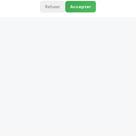
Refuser
Accepter
Quelles aides pour changer de chaudière à Gradignan
?
Besoin d'un
chauffagiste
à
Gradignan
?
Contactez DIS pour un devis gratuit et une
intervention rapide. Plus de 40 ans d'expérience à
votre service.
Devis gratuit
05.56.75.56.56