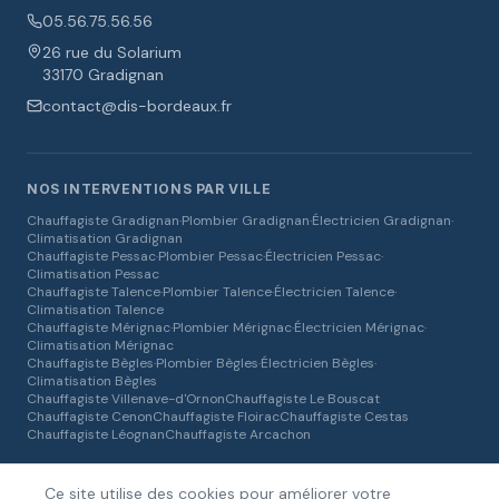
05.56.75.56.56
26 rue du Solarium
33170 Gradignan
contact@dis-bordeaux.fr
NOS INTERVENTIONS PAR VILLE
Chauffagiste
Gradignan
·
Plombier
Gradignan
·
Électricien
Gradignan
·
Climatisation
Gradignan
Chauffagiste
Pessac
·
Plombier
Pessac
·
Électricien
Pessac
·
Climatisation
Pessac
Chauffagiste
Talence
·
Plombier
Talence
·
Électricien
Talence
·
Climatisation
Talence
Chauffagiste
Mérignac
·
Plombier
Mérignac
·
Électricien
Mérignac
·
Climatisation
Mérignac
Chauffagiste
Bègles
·
Plombier
Bègles
·
Électricien
Bègles
·
Climatisation
Bègles
Chauffagiste
Villenave-d'Ornon
Chauffagiste
Le Bouscat
Chauffagiste
Cenon
Chauffagiste
Floirac
Chauffagiste
Cestas
Chauffagiste
Léognan
Chauffagiste
Arcachon
Ce site utilise des cookies pour améliorer votre